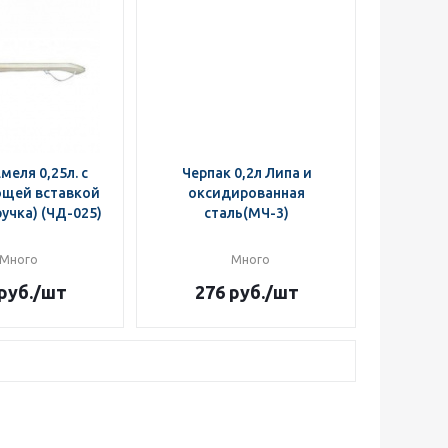
меля 0,25л. с
Черпак 0,2л Липа и
щей вставкой
оксидированная
учка) (ЧД-025)
сталь(МЧ-3)
Много
Много
руб.
/шт
276
руб.
/шт