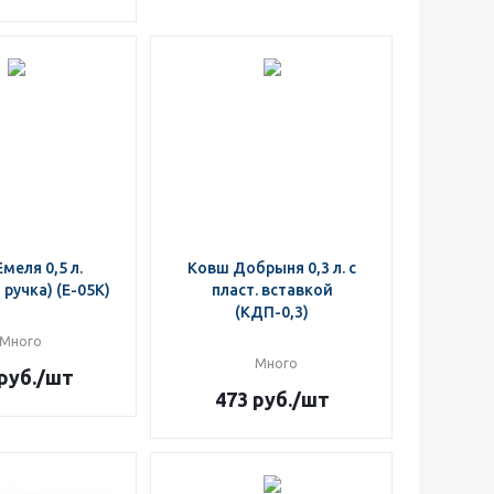
меля 0,5 л.
Ковш Добрыня 0,3 л. с
 ручка) (Е-05К)
пласт. вставкой
(КДП-0,3)
Много
Много
руб.
/шт
473
руб.
/шт