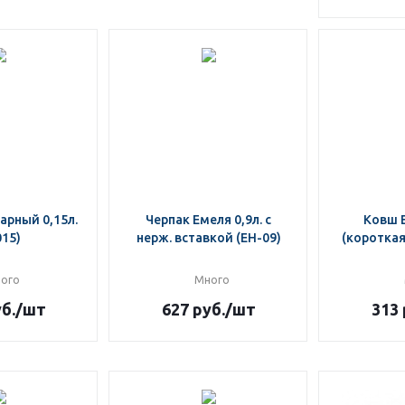
арный 0,15л.
Черпак Емеля 0,9л. с
Ковш Е
015)
нерж. вставкой (ЕН-09)
(короткая
ого
Много
б.
/шт
627
руб.
/шт
313