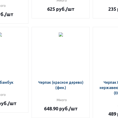
Много
ого
625
руб.
/шт
235
б.
/шт
 бамбук
Черпак (красное дерево)
Черпак 
(фин.)
нержавею
(Е
ого
Много
уб.
/шт
648.90
руб.
/шт
489