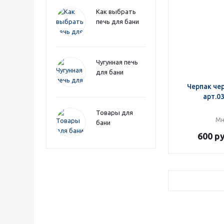
Как выбрать
печь для бани
Чугунная печь
для бани
Черпак че
арт.03
Товары для
Мн
бани
600
ру