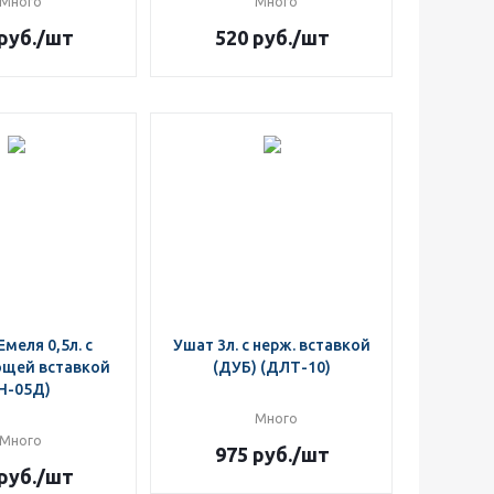
Много
Много
руб.
/шт
520
руб.
/шт
Емеля 0,5л. с
Ушат 3л. с нерж. вставкой
щей вставкой
(ДУБ) (ДЛТ-10)
Н-05Д)
Много
Много
975
руб.
/шт
руб.
/шт