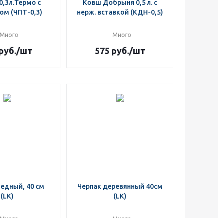
0,3л.Термо с
Ковш Добрыня 0,5 л. с
ом (ЧПТ-0,3)
нерж. вставкой (КДН-0,5)
Много
Много
руб.
/шт
575
руб.
/шт
едный, 40 см
Черпак деревянный 40см
(LK)
(LK)