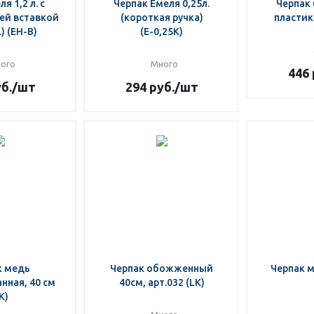
я 1,2 л. с
Черпак Емеля 0,25л.
Черпак 
й вставкой
(короткая ручка)
пластик
) (ЕН-В)
(Е-0,25К)
ого
Много
446
б.
/шт
294
руб.
/шт
к медь
Черпак обожженный
Черпак м
нная, 40 см
40см, арт.032 (LK)
K)