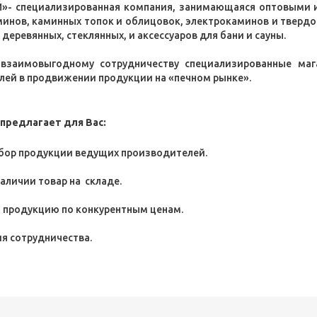
»- специализированная компания, занимающаяся оптовыми 
минов, каминных топок и облицовок, электрокаминов и твердо
 деревянных, стеклянных, и аксессуаров для бани и сауны.
взаимовыгодному сотрудничеству специализированные мага
ей в продвижении продукции на «печном рынке».
предлагает для Вас:
бор продукции ведущих производителей.
наличии товар на складе.
ю продукцию по конкурентным ценам.
ия сотрудничества.