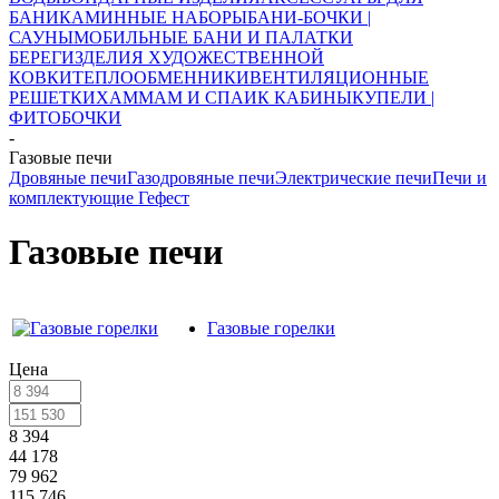
БАНИ
КАМИННЫЕ НАБОРЫ
БАНИ-БОЧКИ |
САУНЫ
МОБИЛЬНЫЕ БАНИ И ПАЛАТКИ
БЕРЕГ
ИЗДЕЛИЯ ХУДОЖЕСТВЕННОЙ
КОВКИ
ТЕПЛООБМЕННИКИ
ВЕНТИЛЯЦИОННЫЕ
РЕШЕТКИ
ХАММАМ И СПА
ИК КАБИНЫ
КУПЕЛИ |
ФИТОБОЧКИ
-
Газовые печи
Дровяные печи
Газодровяные печи
Электрические печи
Печи и
комплектующие Гефест
Газовые печи
Газовые горелки
Цена
8 394
44 178
79 962
115 746