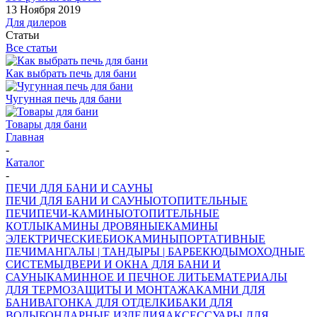
13 Ноября 2019
Для дилеров
Статьи
Все статьи
Как выбрать печь для бани
Чугунная печь для бани
Товары для бани
Главная
-
Каталог
-
ПЕЧИ ДЛЯ БАНИ И САУНЫ
ПЕЧИ ДЛЯ БАНИ И САУНЫ
ОТОПИТЕЛЬНЫЕ
ПЕЧИ
ПЕЧИ-КАМИНЫ
ОТОПИТЕЛЬНЫЕ
КОТЛЫ
КАМИНЫ ДРОВЯНЫЕ
КАМИНЫ
ЭЛЕКТРИЧЕСКИЕ
БИОКАМИНЫ
ПОРТАТИВНЫЕ
ПЕЧИ
МАНГАЛЫ | ТАНДЫРЫ | БАРБЕКЮ
ДЫМОХОДНЫЕ
СИСТЕМЫ
ДВЕРИ И ОКНА ДЛЯ БАНИ И
САУНЫ
КАМИННОЕ И ПЕЧНОЕ ЛИТЬЕ
МАТЕРИАЛЫ
ДЛЯ ТЕРМОЗАЩИТЫ И МОНТАЖА
КАМНИ ДЛЯ
БАНИ
ВАГОНКА ДЛЯ ОТДЕЛКИ
БАКИ ДЛЯ
ВОДЫ
БОНДАРНЫЕ ИЗДЕЛИЯ
АКСЕССУАРЫ ДЛЯ